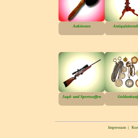
Auktionen
Antiquitätens
Jagd- und Sportwaffen
Goldankauf
Impressum
|
Kon