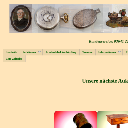
Kundenservice: 03641 2
Startseite
Auktionen
Invaluable-Live bidding
Termine
Informationen
E
Cafe Zeitreise
Unsere nächste Aukt