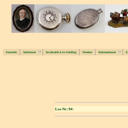
Startseite
Auktionen
Invaluable-Live bidding
Termine
Informationen
E
Los-Nr: 94-