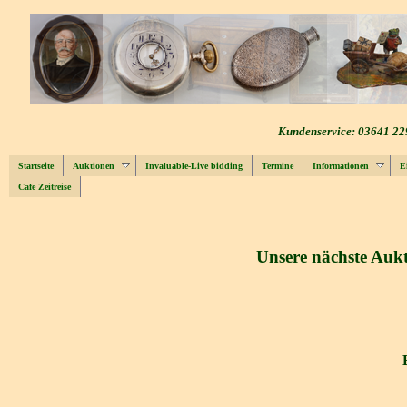
Kundenservice: 03641 22
Startseite
Auktionen
Invaluable-Live bidding
Termine
Informationen
E
Cafe Zeitreise
Unsere nächste Aukt