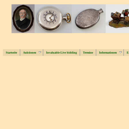
Startseite
Auktionen
Invaluable-Live bidding
Termine
Informationen
E